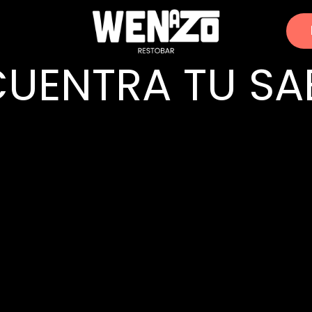
UENTRA TU S